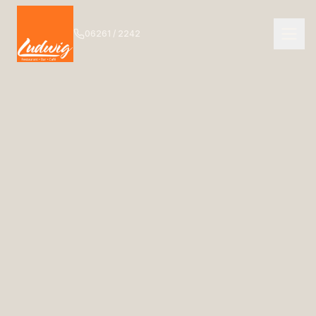
06261 / 2242
NAVIGATION
Start
01
Das Ludwig
02
Speisekarte
03
Getränkekarte
04
Bar
05
Events