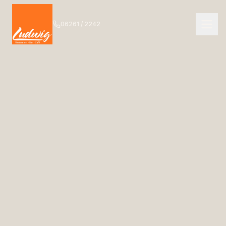
06261 / 2242
NAVIGATION
Start
01
Das Ludwig
02
Speisekarte
03
Getränkekarte
04
Bar
05
Events