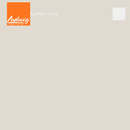
06261 / 2242
NAVIGATION
Start
01
Das Ludwig
02
Speisekarte
03
Getränkekarte
04
Bar
05
Events