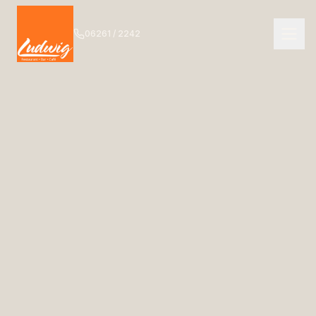
06261 / 2242
NAVIGATION
Start
01
Das Ludwig
02
Speisekarte
03
Getränkekarte
04
Bar
05
Events