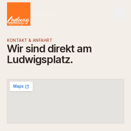
06261 / 2242
NAVIGATION
KONTAKT & ANFAHRT
Wir sind direkt am
Start
Ludwigsplatz.
01
Das Ludwig
02
Speisekarte
03
Getränkekarte
04
Bar
05
Events