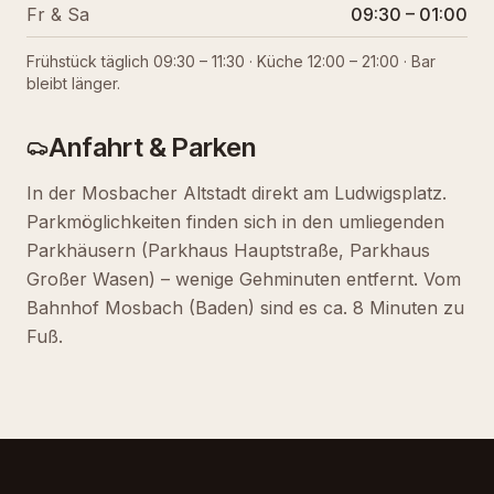
Fr & Sa
09:30 – 01:00
ÖFFNUNGSZEITEN
So–Do
09:30 – 23:00
Frühstück täglich 09:30 – 11:30 · Küche 12:00 – 21:00 · Bar
bleibt länger.
Fr & Sa
09:30 – 01:00
Anfahrt & Parken
In der Mosbacher Altstadt direkt am Ludwigsplatz.
Parkmöglichkeiten finden sich in den umliegenden
Parkhäusern (Parkhaus Hauptstraße, Parkhaus
Großer Wasen) – wenige Gehminuten entfernt. Vom
Bahnhof Mosbach (Baden) sind es ca. 8 Minuten zu
Fuß.