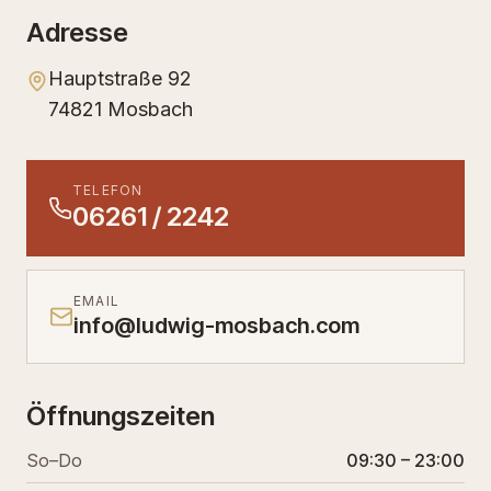
06
Adresse
Karriere
07
Hauptstraße 92
Kontakt
74821
Mosbach
08
TISCH RESERVIEREN
TELEFON
06261 / 2242
EMAIL
info@ludwig-mosbach.com
KONTAKT
Hauptstraße 92
74821
Mosbach
Öffnungszeiten
06261 / 2242
info@ludwig-mosbach.com
So–Do
09:30 – 23:00