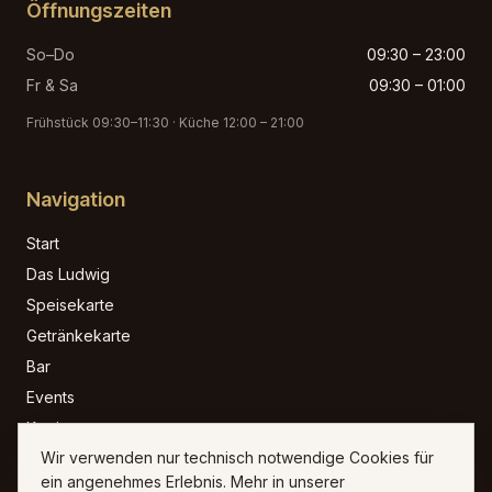
Öffnungszeiten
So–Do
09:30 – 23:00
Fr & Sa
09:30 – 01:00
Frühstück 09:30–11:30 · Küche 12:00 – 21:00
Navigation
Start
Das Ludwig
Speisekarte
Getränkekarte
Bar
Events
Karriere
Wir verwenden nur technisch notwendige Cookies für
Kontakt
ein angenehmes Erlebnis. Mehr in unserer
Reservierung