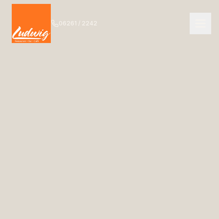
06261 / 2242
NAVIGATION
Start
01
Das Ludwig
02
Speisekarte
03
Getränkekarte
04
Bar
05
Events