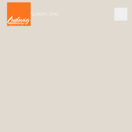
06261 / 2242
NAVIGATION
Start
01
Das Ludwig
02
Speisekarte
03
Getränkekarte
04
Bar
05
Events