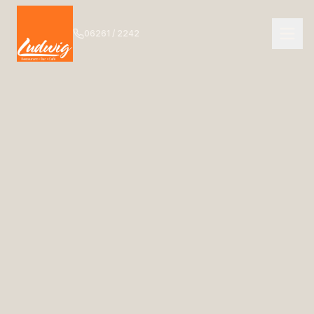
06261 / 2242
NAVIGATION
Start
01
Das Ludwig
02
Speisekarte
03
Getränkekarte
04
Bar
05
Events